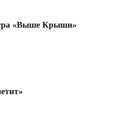
нтра «Выше Крыши»
петит»